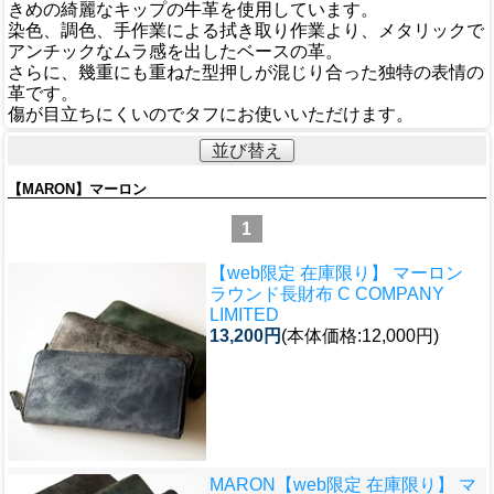
きめの綺麗なキップの牛革を使用しています。
染色、調色、手作業による拭き取り作業より、メタリックで
アンチックなムラ感を出したベースの革。
さらに、幾重にも重ねた型押しが混じり合った独特の表情の
革です。
傷が目立ちにくいのでタフにお使いいただけます。
並び替え
【MARON】マーロン
1
【web限定 在庫限り】 マーロン
ラウンド長財布 C COMPANY
LIMITED
13,200円
(本体価格:12,000円)
MARON
【web限定 在庫限り】 マ