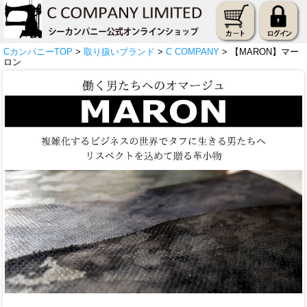
CカンパニーTOP
>
取り扱いブランド
>
C COMPANY
> 【MARON】マー
ロン