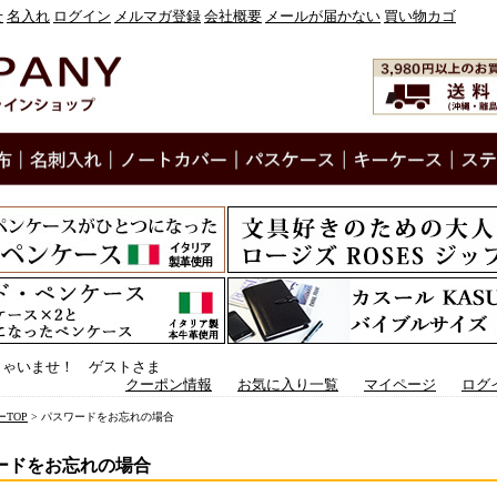
せ
名入れ
ログイン
メルマガ登録
会社概要
メールが届かない
買い物カゴ
しゃいませ！ ゲストさま
クーポン情報
お気に入り一覧
マイページ
ログ
TOP
> パスワードをお忘れの場合
ードをお忘れの場合