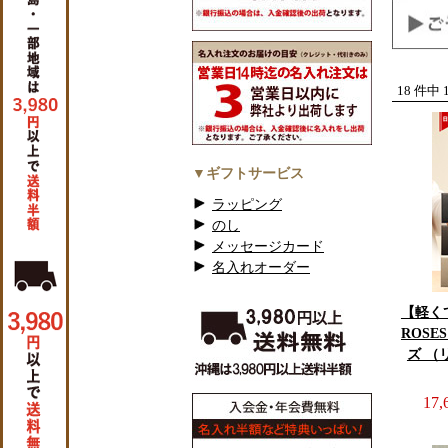
18 件中
▼ギフトサービス
ラッピング
のし
メッセージカード
名入れオーダー
【軽く
ROSE
ズ （
17