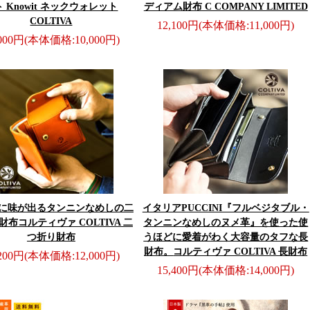
 Knowit ネックウォレット
ディアム財布 C COMPANY LIMITED
COLTIVA
12,100円
(本体価格:11,000円)
,000円
(本体価格:10,000円)
に味が出るタンニンなめしの二
イタリアPUCCINI『フルベジタブル・
財布
コルティヴァ COLTIVA 二
タンニンなめしのヌメ革』を使った使
つ折り財布
うほどに愛着がわく大容量のタフな長
財布。
コルティヴァ COLTIVA 長財布
,200円
(本体価格:12,000円)
15,400円
(本体価格:14,000円)