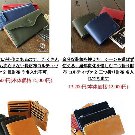
れが外側にあるので、 たくさん
余分な装飾を抑えた、シーンを選ばず
も膨らまない長財布
コルティヴ
使える、経年変化を愉しむ二つ折り財
ァ２ 長財布 ※名入れ不可
布
コルティヴァ２ 二つ折り財布 名入
れできます
,500円
(本体価格:15,000円)
13,200円
(本体価格:12,000円)