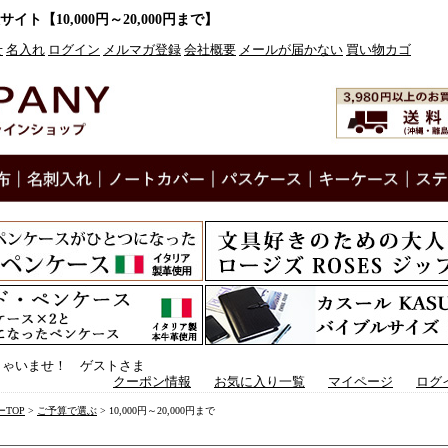
【10,000円～20,000円まで】
せ
名入れ
ログイン
メルマガ登録
会社概要
メールが届かない
買い物カゴ
しゃいませ！ ゲストさま
クーポン情報
お気に入り一覧
マイページ
ログ
TOP
>
ご予算で選ぶ
> 10,000円～20,000円まで