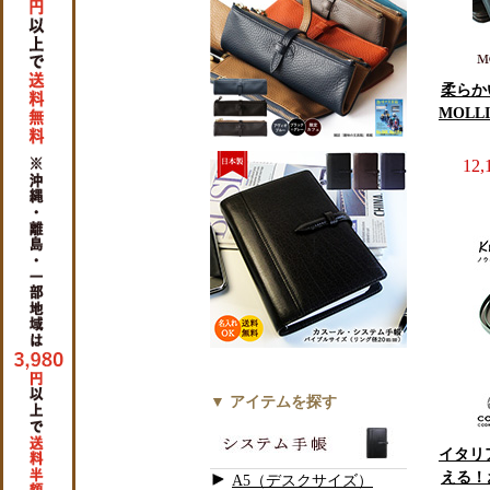
柔らか
MOLL
12
▼ アイテムを探す
イタリ
える！
A5（デスクサイズ）