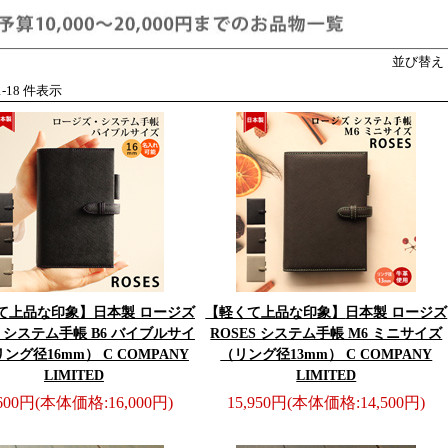
並び替え
 1-18 件表示
て上品な印象】
日本製 ロージズ
【軽くて上品な印象】
日本製 ロージズ
S システム手帳 B6 バイブルサイ
ROSES システム手帳 M6 ミニサイズ
リング径16mm） C COMPANY
（リング径13mm） C COMPANY
LIMITED
LIMITED
,600円
(本体価格:16,000円)
15,950円
(本体価格:14,500円)