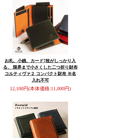
お札、小銭、カード7枚がしっかり入
る、 限界まで小さくした二つ折り財布
コルティヴァ２ コンパクト財布 ※名
入れ不可
12,100円
(本体価格:11,000円)