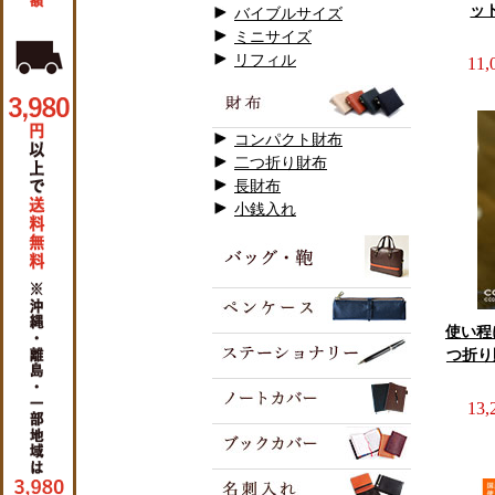
ット
バイブルサイズ
ミニサイズ
リフィル
11
コンパクト財布
二つ折り財布
長財布
小銭入れ
使い程
つ折り
13