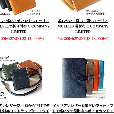
い・軽い・使いやすい
モーリス
柔らかい・軽い・薄い
モーリス
IES 二つ折り財布 C COMPANY
MOLLIES 長財布 C COMPANY
LIMITED
LIMITED
,100円
(本体価格:11,000円)
14,300円
(本体価格:13,000円)
アンレザー使用 首から下げて使
イタリアンレザーを贅沢に使ったソフ
お財布（ストラップ付）
ノウイ
トで軽いタテ型財布
ルポ 2 セカンド ミ