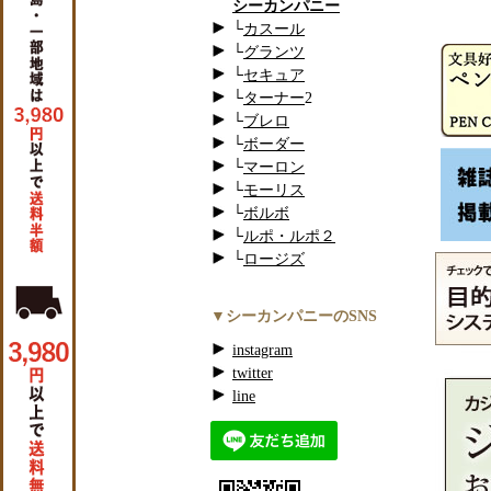
シーカンパニー
└
カスール
└
グランツ
└
セキュア
└
ターナー
2
└
ブレロ
└
ボーダー
└
マーロン
└
モーリス
└
ボルボ
└
ルポ・ルポ２
└
ロージズ
▼シーカンパニーのSNS
instagram
twitter
line