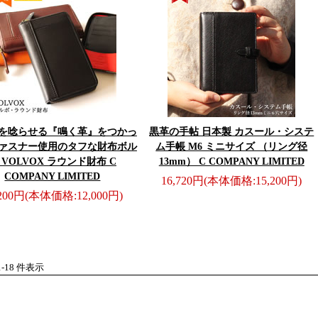
を唸らせる『鳴く革』をつかっ
黒革の手帖 日本製 カスール・システ
ァスナー使用のタフな財布
ボル
ム手帳 M6 ミニサイズ （リング径
 VOLVOX ラウンド財布 C
13mm） C COMPANY LIMITED
COMPANY LIMITED
16,720円
(本体価格:15,200円)
,200円
(本体価格:12,000円)
 1-18 件表示