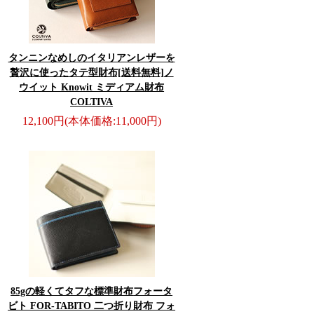
タンニンなめしのイタリアンレザーを
贅沢に使ったタテ型財布[送料無料]
ノ
ウイット Knowit ミディアム財布
COLTIVA
12,100円
(本体価格:11,000円)
85gの軽くてタフな標準財布
フォータ
ビト FOR-TABITO 二つ折り財布 フォ