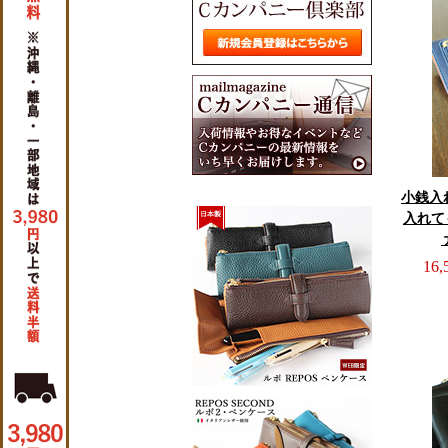
小銭入
入れて
16