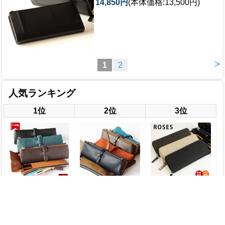
14,850円
(本体価格:13,500円)
>
1
2
人気ランキング
1位
2位
3位
ルポ REPOS ペンケー
ルポ 2 セカンド ペン
ロージズ ROSES ジッ
ス 復刻版 WEB限定
ケース COMPANY
プペンケース
日本製 C COMPANY
LIMITED ※名入れ不
COMPANY
LIMITED ※名入れ不
可
LIMITED ※名入れ不
可
7,150円
(税込)
可