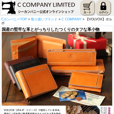
CカンパニーTOP
>
取り扱いブランド
>
C COMPANY
> 【VOLVOX】ボル
ボ
国産の堅牢な革とがっちりしたつくりのタフな革小物