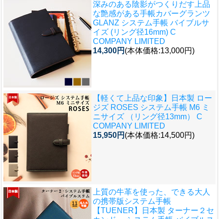
深みのある陰影がつくりだす上品
な艶感がある手帳カバー
グランツ
GLANZ システム手帳 バイブルサ
イズ (リング径16mm) C
COMPANY LIMITED
14,300円
(本体価格:13,000円)
【軽くて上品な印象】
日本製 ロー
ジズ ROSES システム手帳 M6 ミ
ニサイズ （リング径13mm） C
COMPANY LIMITED
15,950円
(本体価格:14,500円)
上質の牛革を使った、できる大人
の携帯版システム手帳
【TUENER】
日本製 ターナー２セ