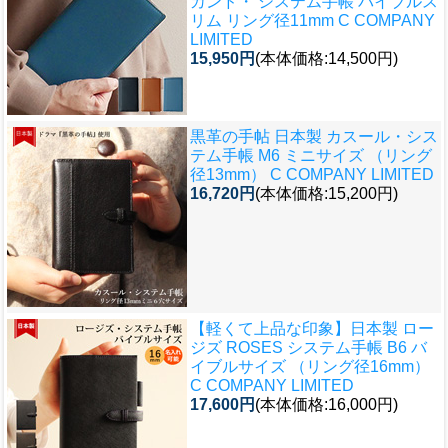
カンド・ システム手帳 バイブルス
リム リング径11mm C COMPANY
LIMITED
15,950円
(本体価格:14,500円)
黒革の手帖 日本製 カスール・シス
テム手帳 M6 ミニサイズ （リング
径13mm） C COMPANY LIMITED
16,720円
(本体価格:15,200円)
【軽くて上品な印象】
日本製 ロー
ジズ ROSES システム手帳 B6 バ
イブルサイズ （リング径16mm）
C COMPANY LIMITED
17,600円
(本体価格:16,000円)