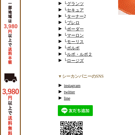
└
グランツ
└
セキュア
└
ターナー
2
└
ブレロ
└
ボーダー
└
マーロン
└
モーリス
└
ボルボ
└
ルポ・ルポ２
└
ロージズ
▼シーカンパニーのSNS
instagram
twitter
line