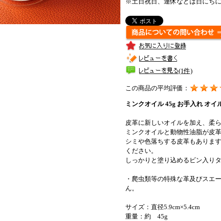
※土日祝日、連休などは日にち
(1件)
この商品の平均評価：
ミンクオイル 45g お手入れ オイル
皮革に新しいオイルを加え、柔
ミンクオイルと動物性油脂が皮
シミや色落ちする皮革もありま
ください。
しっかりと塗り込めるビン入り
・爬虫類等の特殊な革及びスエ
ん。
サイズ：直径5.9cm×5.4cm
重量：約 45g