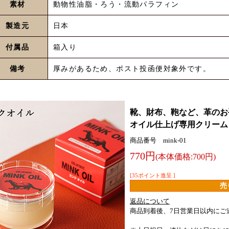
素材
動物性油脂・ろう・流動パラフィン
製造元
日本
付属品
箱入り
備考
厚みがあるため、ポスト投函便対象外です。
靴、財布、鞄など、革のお
オイル仕上げ専用クリーム co
商品番号 mink-01
770円
(本体価格:700円)
[35ポイント進呈 ]
売
返品について
商品到着後、7日営業日以内にご