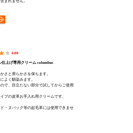
に含まれません。
4.00
仕上げ専用クリーム columbus
らかさと滑らかさを保ちます。
革によく馴染みます。
すので、目立たない部分で試してからご使用
タイプの皮革お手入れ用クリームです。
ード・ヌバック等の起毛革には使用できませ