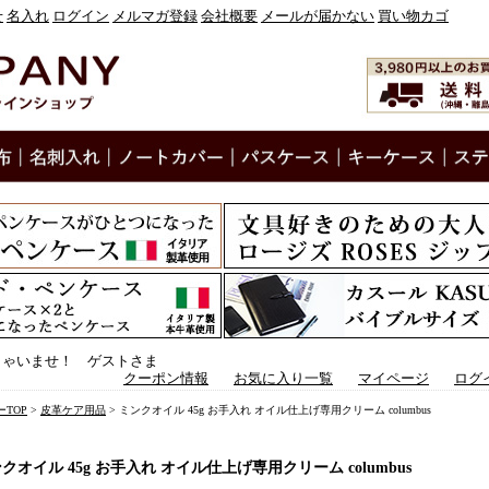
せ
名入れ
ログイン
メルマガ登録
会社概要
メールが届かない
買い物カゴ
しゃいませ！ ゲストさま
クーポン情報
お気に入り一覧
マイページ
ログ
TOP
>
皮革ケア用品
> ミンクオイル 45g お手入れ オイル仕上げ専用クリーム columbus
クオイル 45g お手入れ オイル仕上げ専用クリーム columbus