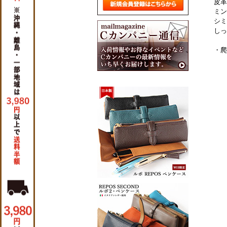
皮革
ミン
シミ
しっ
・爬