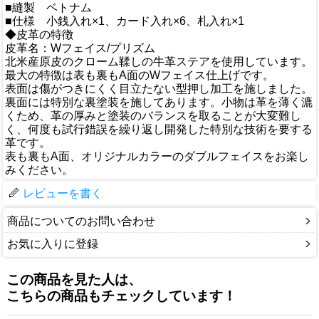
■縫製 ベトナム
■仕様 小銭入れ×1、カード入れ×6、札入れ×1
◆皮革の特徴
皮革名：Wフェイス/プリズム
北米産原皮のクローム鞣しの牛革ステアを使用しています。
最大の特徴は表も裏もA面のWフェイス仕上げです。
表面は傷がつきにくく目立たない型押し加工を施しました。
裏面には特別な裏塗装を施してあります。小物は革を薄く漉
くため、革の厚みと塗装のバランスを取ることが大変難し
く、何度も試行錯誤を繰り返し開発した特別な技術を要する
革です。
表も裏もA面、オリジナルカラーのダブルフェイスをお楽し
みください。
レビューを書く
商品についてのお問い合わせ
お気に入りに登録
この商品を見た人は、
こちらの商品もチェックしています！